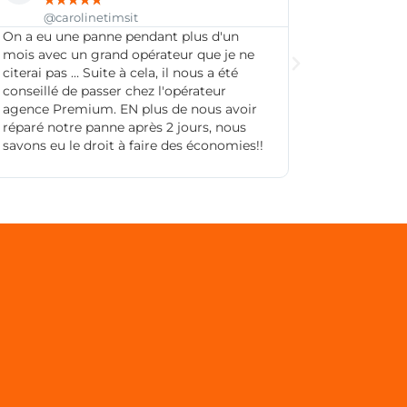
★
★
★
★
★
@jadeparoi
n
Service très réactif et compétent. Merci
 ne
pour votre réactivité et votre
é
professionnalisme.
voir
us
ies!!