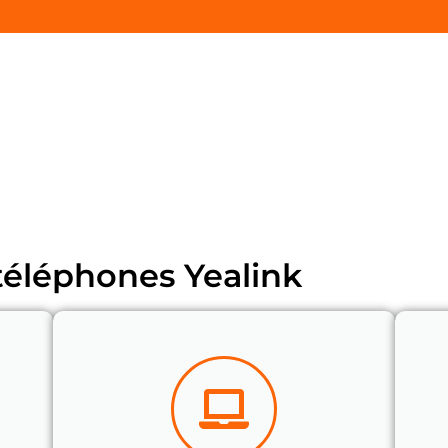
 communication professionnelles
reconnues pour l
vec des écrans couleur et des fonctionnalités avanc
ne priorité, avec des fonctionnalités de protectio
ant aux entreprises de s’adapter à leur croissance
esoin.
téléphones Yealink