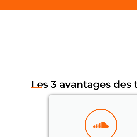
Les
téléphones Yealink
sont des
solutions de
convivialité. Dotés d’une interface conviviale a
intuitive. La sécurité des communications est u
Les
téléphones Yealink
sont évolutifs, permett
assure une assistance compétente en cas de b
Les 3 avantages des 