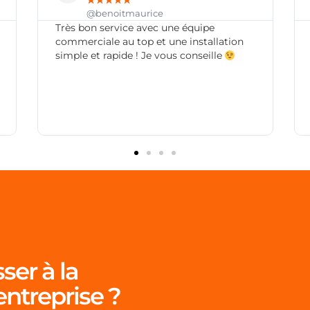
★
★
★
★
★
@carolinetimsit
 équipe
On a eu une panne pendant plus d'u
 installation
mois avec un grand opérateur que je
 conseille
citerai pas … Suite à cela, il nous a ét
conseillé de passer chez l'opérateur
agence Premium. EN plus de nous a
réparé notre panne après 2 jours, no
savons eu le droit à faire des économ
ser à la
entreprise ?