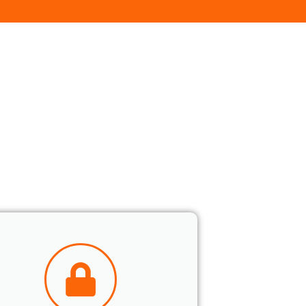
eur qualité audio exceptionnelle et leur
ées, ils offrent une expérience utilisateur
n avancées telles que le chiffrement des appels.
, tandis que le support technique de qualité