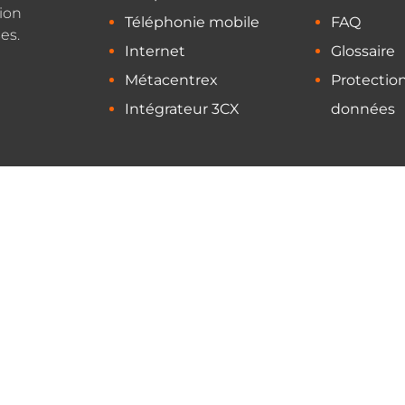
ion
Téléphonie mobile
FAQ
es.
Internet
Glossaire
Métacentrex
Protectio
Intégrateur 3CX
données