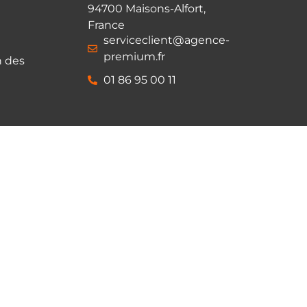
94700 Maisons-Alfort,
France
serviceclient@agence-
premium.fr
n des
01 86 95 00 11